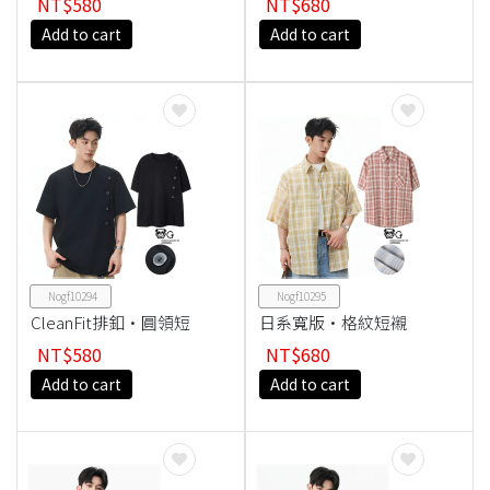
NT$580
NT$680
Add to cart
Add to cart
Nogf10294
Nogf10295
CleanFit排釦·圓領短
日系寬版·格紋短襯
Tee
衫
NT$580
NT$680
Add to cart
Add to cart