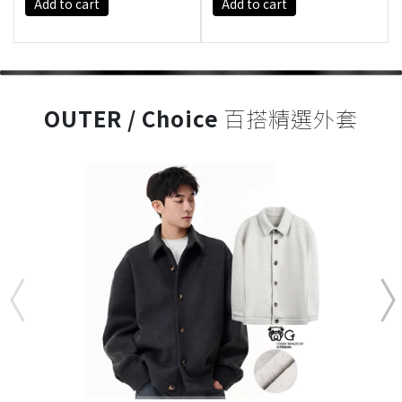
Add to cart
Add to cart
OUTER / Choice
百搭精選外套