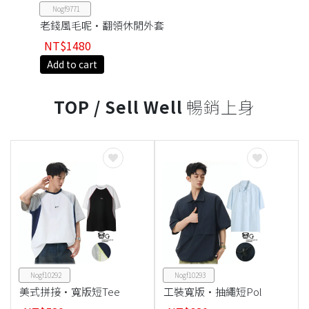
Nogf9771
老錢風毛呢·翻領休閒外套
NT$1480
Add to cart
TOP / Sell Well
暢銷上身
Nogf10292
Nogf10293
美式拼接·寬版短Tee
工裝寬版·抽繩短Pol
o衫