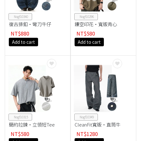
Nogf10340
Nogf10296
復古排釦·彎刀牛仔
鏤空印花·寬版背心
褲
NT$880
NT$580
Add to cart
Add to cart
Nogf10315
Nogf10349
簡約拉鍊·立領短Tee
CleanFit寬版·直筒牛
仔褲
NT$580
NT$1280