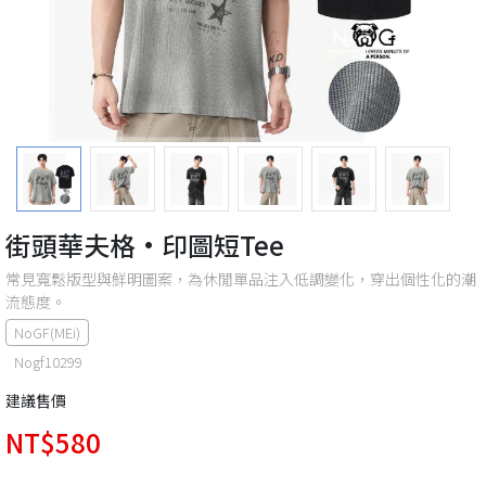
街頭華夫格·印圖短Tee
常見寬鬆版型與鮮明圖案，為休閒單品注入低調變化，穿出個性化的潮
流態度。
NoGF(MEi)
Nogf10299
建議售價
NT$580