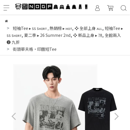
,
,
短袖Tee ▸ ss sʜɪʀᴛ
,
熱銷榜 ▸ ʜᴏᴛ
❖ 全部上身 ᴀʟʟ
短袖Tee ▸
,
,
,
ss sʜɪʀᴛ
夏二季 ▸ 26 Summer 2nd
❖ 新品上身 ▸ ㋆
全館兩入
❷ 九折
街頭華夫格·印圖短Tee