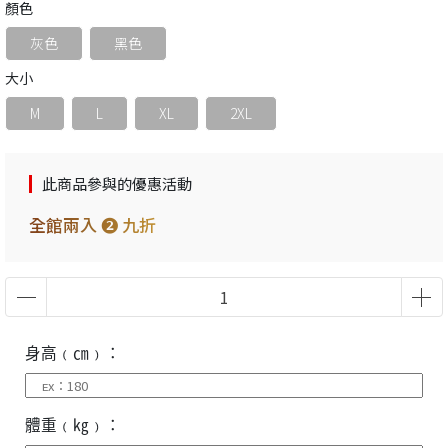
顏色
灰色
黑色
大小
M
L
XL
2XL
此商品參與的優惠活動
全館兩入 ❷ 九折
身高﹙㎝﹚：
體重﹙㎏﹚：