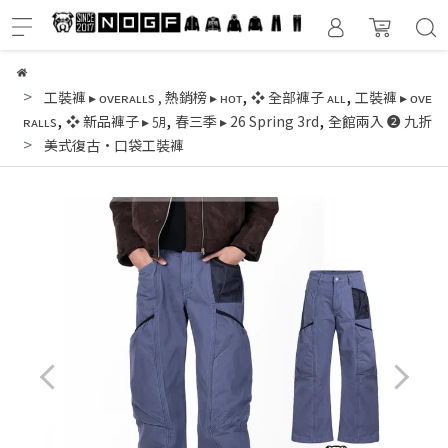
,
,
工裝褲 ▸ ᴏᴠᴇʀᴀʟʟs
,
熱銷榜 ▸ ʜᴏᴛ
❖ 全部褲子 ᴀʟʟ
工裝褲 ▸ ᴏᴠᴇ
,
,
,
ʀᴀʟʟs
❖ 新品褲子 ▸ ㋄
春三季 ▸ 26 Spring 3rd
全館兩入 ❷ 九折
美式復古·口袋工裝褲