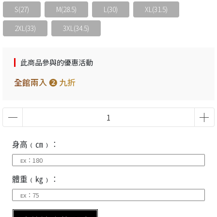
S(27)
M(28.5)
L(30)
XL(31.5)
2XL(33)
3XL(34.5)
此商品參與的優惠活動
全館兩入 ❷ 九折
身高﹙㎝﹚：
體重﹙㎏﹚：