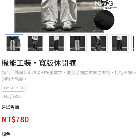
機能工裝·寬版休閒褲
適合戶外與都市環境的多重需求，寬鬆結構展現率性風格，打造不拘束
的時尚態度。
NoGF(MEi)
Nogf9850
建議售價
NT$780
顏色