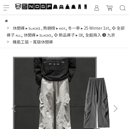
,
,
休閒褲 ▸ sʟᴀᴄᴋs
,
熱銷榜 ▸ ʜᴏᴛ
冬一季 ▸ 25 Winter 1st
❖ 全部
,
,
,
褲子 ᴀʟʟ
休閒褲 ▸ sʟᴀᴄᴋs
❖ 新品褲子 ▸ ㋋
全館兩入 ❷ 九折
機能工裝·寬版休閒褲