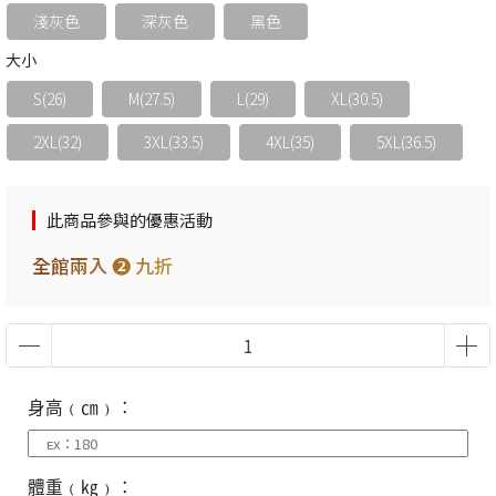
淺灰色
深灰色
黑色
大小
S(26)
M(27.5)
L(29)
XL(30.5)
2XL(32)
3XL(33.5)
4XL(35)
5XL(36.5)
此商品參與的優惠活動
全館兩入 ❷ 九折
身高﹙㎝﹚：
體重﹙㎏﹚：