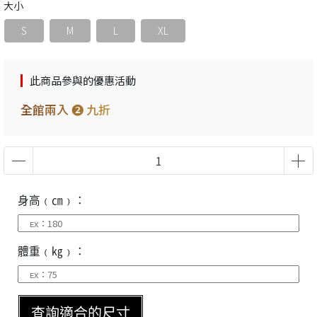
大小
S
M
L
XL
此商品參與的優惠活動
全館兩入 ❷ 九折
身高﹙㎝﹚：
體重﹙㎏﹚：
查詢適合的尺寸