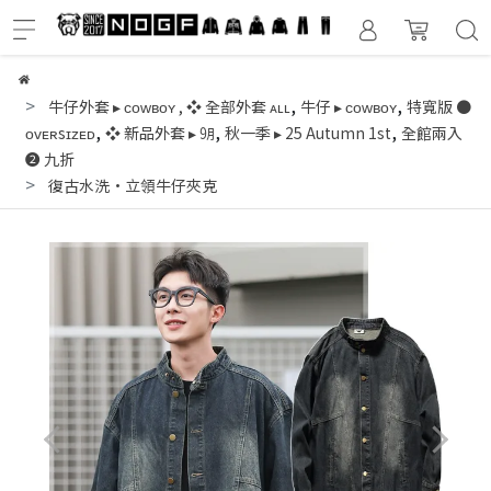
,
,
牛仔外套 ▸ ᴄᴏᴡʙᴏʏ
,
❖ 全部外套 ᴀʟʟ
牛仔 ▸ ᴄᴏᴡʙᴏʏ
特寬版 ●
,
,
,
ᴏᴠᴇʀsɪᴢᴇᴅ
❖ 新品外套 ▸ ㋈
秋一季 ▸ 25 Autumn 1st
全館兩入
❷ 九折
復古水洗·立領牛仔夾克