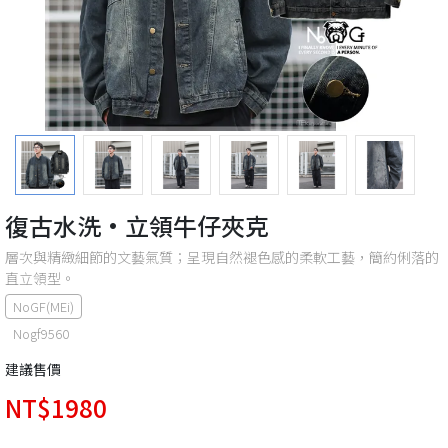
復古水洗·立領牛仔夾克
層次與精緻細節的文藝氣質；呈現自然褪色感的柔軟工藝，簡約俐落的
直立領型。
NoGF(MEi)
Nogf9560
建議售價
NT$1980