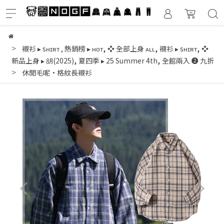
,
,
,
襯衫 ▸ sʜɪʀᴛ
,
熱銷榜 ▸ ʜᴏᴛ
❖ 全部上身 ᴀʟʟ
襯衫 ▸ sʜɪʀᴛ
❖
,
,
新品上身 ▸ ㋇(2025)
夏四季 ▸ 25 Summer 4th
全館兩入 ❷ 九折
休閒毛呢·格紋長襯衫