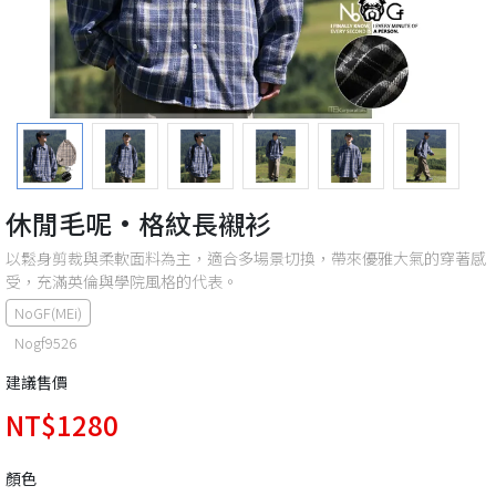
休閒毛呢·格紋長襯衫
以鬆身剪裁與柔軟面料為主，適合多場景切換，帶來優雅大氣的穿著感
受，充滿英倫與學院風格的代表。
NoGF(MEi)
Nogf9526
建議售價
NT$1280
顏色