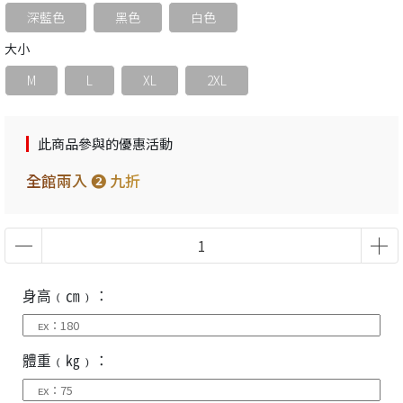
深藍色
黑色
白色
大小
M
L
XL
2XL
此商品參與的優惠活動
全館兩入 ❷ 九折
身高﹙㎝﹚：
體重﹙㎏﹚：