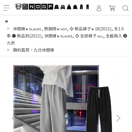
,
,
休閒褲 ▸ sʟᴀᴄᴋs
,
熱銷榜 ▸ ʜᴏᴛ
❖ 新品褲子 ▸ ㋋(2021)
冬1.0
,
,
,
季 ● 新品到(2021)
休閒褲 ▸ sʟᴀᴄᴋs
❖ 全部褲子 ᴀʟʟ
全館兩入 ❷
九折
簡約直筒·九分休閒褲