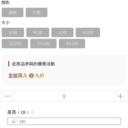
顏色
黑色
灰色
大小
S(26)
M(28)
L(30)
XL(32)
2XL(34)
3XL(36)
4XL(38)
此商品參與的優惠活動
全館兩入 ❷ 九折
身高﹙㎝﹚：