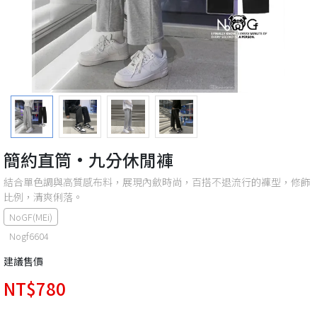
簡約直筒·九分休閒褲
結合單色調與高質感布料，展現內斂時尚，百搭不退流行的褲型，修飾
比例，清爽俐落。
NoGF(MEi)
Nogf6604
建議售價
NT$780