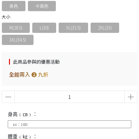
黑色
卡其色
大小
M(28.5)
L(30)
XL(31.5)
2XL(33)
3XL(34.5)
此商品參與的優惠活動
全館兩入 ❷ 九折
身高﹙㎝﹚：
體重﹙㎏﹚：