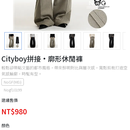
Cityboy拼接·廓形休閒褲
輕鬆卻帶點文藝的都市風格，帶來鮮明對比與層次感，寬鬆剪裁打造空
氣感輪廓，時髦有型。
NoGF(MEi)
Nogf10199
建議售價
NT$980
顏色