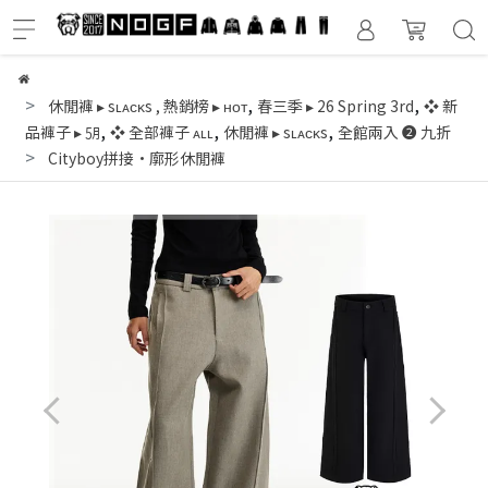
,
,
休閒褲 ▸ sʟᴀᴄᴋs
,
熱銷榜 ▸ ʜᴏᴛ
春三季 ▸ 26 Spring 3rd
❖ 新
,
,
,
品褲子 ▸ ㋄
❖ 全部褲子 ᴀʟʟ
休閒褲 ▸ sʟᴀᴄᴋs
全館兩入 ❷ 九折
Cityboy拼接·廓形休閒褲